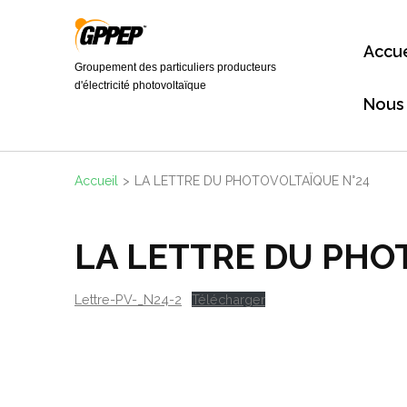
Aller
au
Accue
contenu
Groupement des particuliers producteurs
(Pressez
d'électricité photovoltaïque
Nous
Entrée)
Accueil
>
LA LETTRE DU PHOTOVOLTAÏQUE N°24
LA LETTRE DU PHO
Lettre-PV-_N24-2
Télécharger