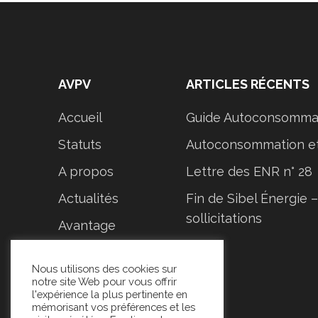
AVPV
ARTICLES RÉCENTS
Accueil
Guide Autoconsomma
Statuts
Autoconsommation et
A propos
Lettre des ENR n° 28
Actualités
Fin de Sibel Énergie –
sollicitations
Avantage
adhérent
Nous utilisons des cookies sur
Documentation
notre site Web pour vous offrir
l'expérience la plus pertinente en
Nous contacter
mémorisant vos préférences et les