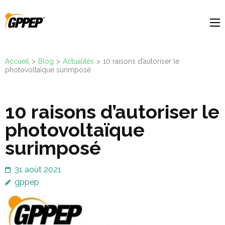
Aller
au
contenu
(Pressez
Accueil
>
Blog
>
Actualités
>
10 raisons d’autoriser le
Entrée)
photovoltaïque surimposé
10 raisons d’autoriser le
photovoltaïque
surimposé
31 août 2021
gppep